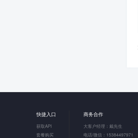
快捷入口
商务合作
获取API
大客户经理：戴先生
套餐购买
电话/微信：15384497971