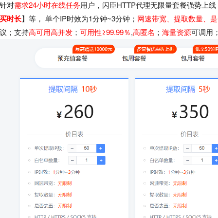
针对
需求24小时在线任务
用户，闪臣HTTP代理无限量套餐强势上
买时长
】等， 单个IP时效为1分钟~3分钟；
网速带宽、提取数量、是
议；支持
高可用高并发
；
可用性≥99.99％
,
高匿名
；
海量资源
可调用